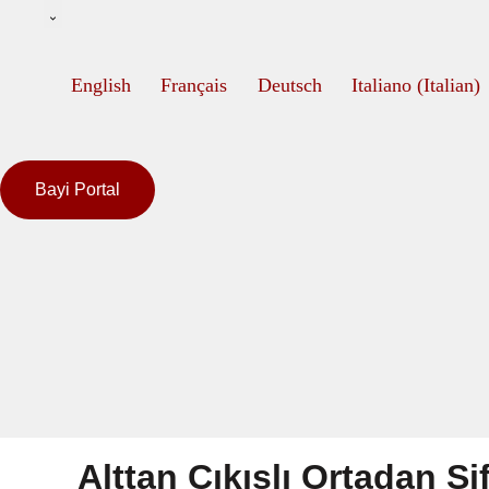
English
Français
Deutsch
Italiano
(
Italian
)
Bayi Portal
Alttan Çıkışlı Ortadan Si