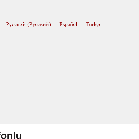
Русский
(
Pусский
)
Español
Türkçe
fonlu