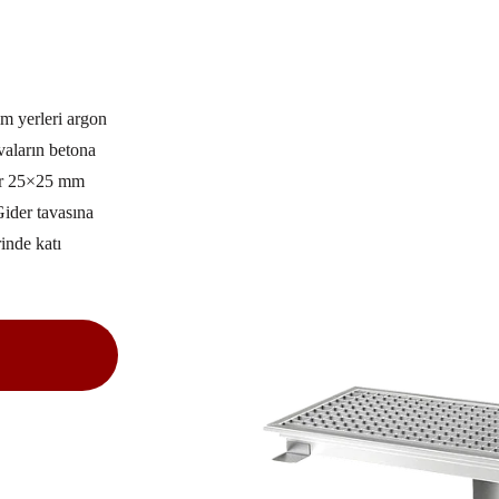
m yerleri argon
vaların betona
lir 25×25 mm
Gider tavasına
inde katı