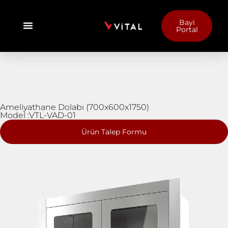
Bayi
Portal
Ameliyathane Dolabı (700x600x1750)
Model :VTL-VAD-01
Ürün Talep Formu