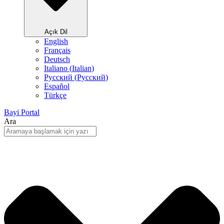
Açık Dil
English
Français
Deutsch
Italiano
(
Italian
)
Русский
(
Pусский
)
Español
Türkçe
Bayi Portal
Ara