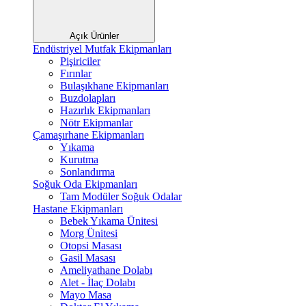
Açık Ürünler
Endüstriyel Mutfak Ekipmanları
Pişiriciler
Fırınlar
Bulaşıkhane Ekipmanları
Buzdolapları
Hazırlık Ekipmanları
Nötr Ekipmanlar
Çamaşırhane Ekipmanları
Yıkama
Kurutma
Sonlandırma
Soğuk Oda Ekipmanları
Tam Modüler Soğuk Odalar
Hastane Ekipmanları
Bebek Yıkama Ünitesi
Morg Ünitesi
Otopsi Masası
Gasil Masası
Ameliyathane Dolabı
Alet - İlaç Dolabı
Mayo Masa