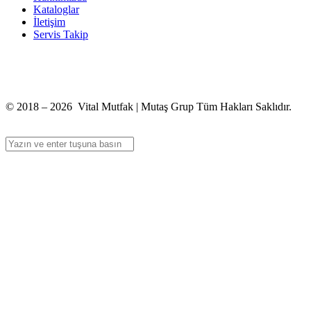
Kataloglar
İletişim
Servis Takip
+90 312 363 9933
info@vitalmutfak.com
© 2018 – 2026 Vital Mutfak | Mutaş Grup Tüm Hakları Saklıdır.