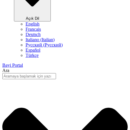
Açık Dil
English
Français
Deutsch
Italiano
(
Italian
)
Русский
(
Pусский
)
Español
Türkçe
Bayi Portal
Ara