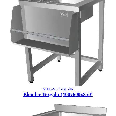
VTL-VCT-BL-46
Blender Tezgahı (400x600x850)