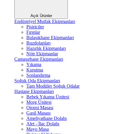
Açık Ürünler
Endüstriyel Mutfak Ekipmanları
Pişiriciler
Fırınlar
Bulaşıkhane Ekipmanları
Buzdolapları
Hazırlık Ekipmanları
Nötr Ekipmanlar
Çamaşırhane Ekipmanları
Yıkama
Kurutma
Sonlandırma
Soğuk Oda Ekipmanları
Tam Modüler Soğuk Odalar
Hastane Ekipmanları
Bebek Yıkama Ünitesi
Morg Ünitesi
Otopsi Masası
Gasil Masası
Ameliyathane Dolabı
Alet - İlaç Dolabı
Mayo Masa