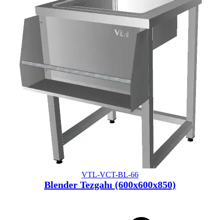
VTL-VCT-BL-66
Blender Tezgahı (600x600x850)