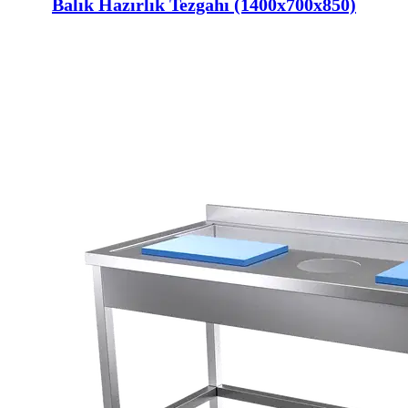
Balık Hazırlık Tezgahı (1400x700x850)