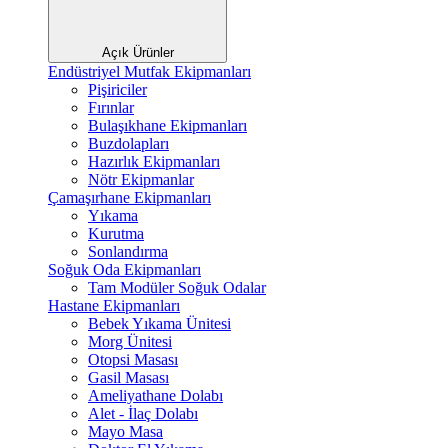
Açık Ürünler
Endüstriyel Mutfak Ekipmanları
Pişiriciler
Fırınlar
Bulaşıkhane Ekipmanları
Buzdolapları
Hazırlık Ekipmanları
Nötr Ekipmanlar
Çamaşırhane Ekipmanları
Yıkama
Kurutma
Sonlandırma
Soğuk Oda Ekipmanları
Tam Modüler Soğuk Odalar
Hastane Ekipmanları
Bebek Yıkama Ünitesi
Morg Ünitesi
Otopsi Masası
Gasil Masası
Ameliyathane Dolabı
Alet - İlaç Dolabı
Mayo Masa