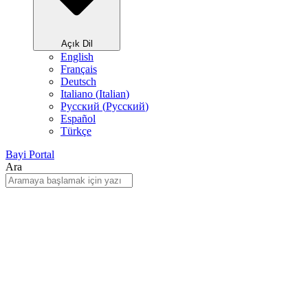
Açık Dil
English
Français
Deutsch
Italiano
(
Italian
)
Русский
(
Pусский
)
Español
Türkçe
Bayi Portal
Ara