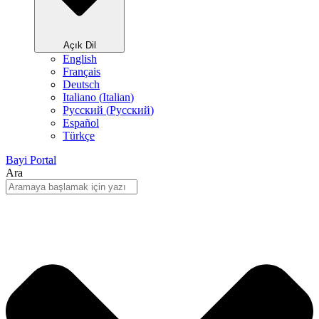
Açık Dil
English
Français
Deutsch
Italiano
(
Italian
)
Русский
(
Pусский
)
Español
Türkçe
Bayi Portal
Ara