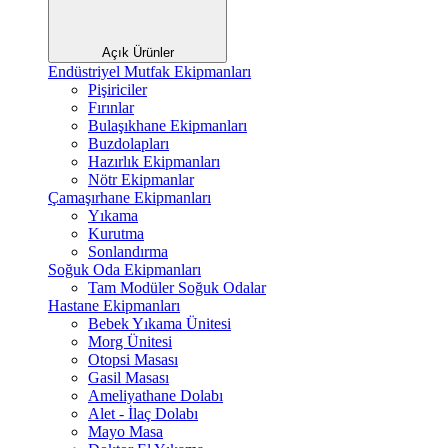
Açık Ürünler
Endüstriyel Mutfak Ekipmanları
Pişiriciler
Fırınlar
Bulaşıkhane Ekipmanları
Buzdolapları
Hazırlık Ekipmanları
Nötr Ekipmanlar
Çamaşırhane Ekipmanları
Yıkama
Kurutma
Sonlandırma
Soğuk Oda Ekipmanları
Tam Modüler Soğuk Odalar
Hastane Ekipmanları
Bebek Yıkama Ünitesi
Morg Ünitesi
Otopsi Masası
Gasil Masası
Ameliyathane Dolabı
Alet - İlaç Dolabı
Mayo Masa