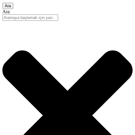
Ara
Ara