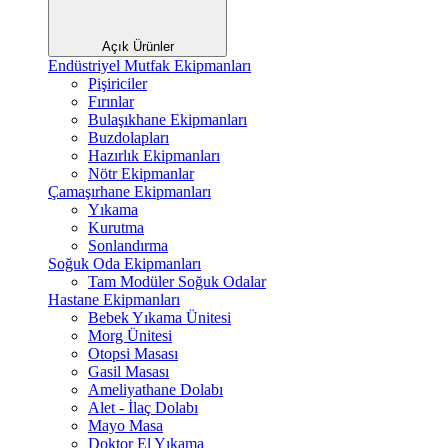
Açık Ürünler
Endüstriyel Mutfak Ekipmanları
Pişiriciler
Fırınlar
Bulaşıkhane Ekipmanları
Buzdolapları
Hazırlık Ekipmanları
Nötr Ekipmanlar
Çamaşırhane Ekipmanları
Yıkama
Kurutma
Sonlandırma
Soğuk Oda Ekipmanları
Tam Modüler Soğuk Odalar
Hastane Ekipmanları
Bebek Yıkama Ünitesi
Morg Ünitesi
Otopsi Masası
Gasil Masası
Ameliyathane Dolabı
Alet - İlaç Dolabı
Mayo Masa
Doktor El Yıkama