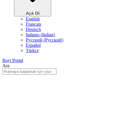
Açık Dil
English
Français
Deutsch
Italiano
(
Italian
)
Русский
(
Pусский
)
Español
Türkçe
Bayi Portal
Ara