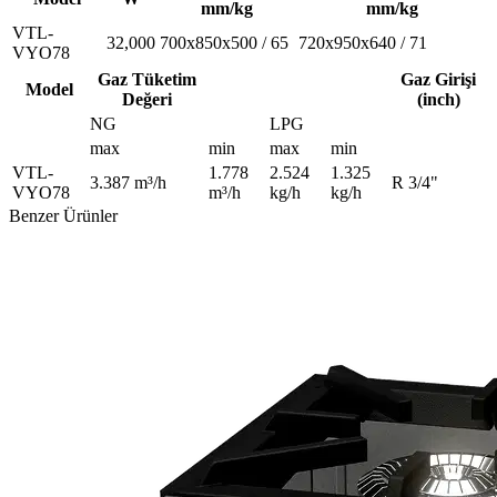
mm/kg
mm/kg
VTL-
32,000
700x850x500 / 65
720x950x640 / 71
VYO78
Gaz Tüketim
Gaz Girişi
Model
Değeri
(inch)
NG
LPG
max
min
max
min
VTL-
1.778
2.524
1.325
3.387 m³/h
R 3/4"
VYO78
m³/h
kg/h
kg/h
Benzer Ürünler