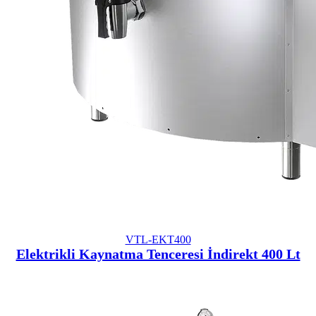
VTL-EKT400
Elektrikli Kaynatma Tenceresi İndirekt 400 Lt