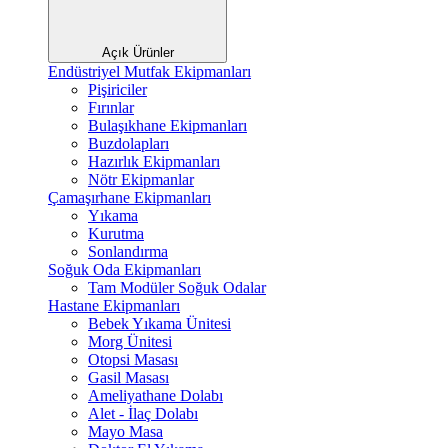
Açık Ürünler
Endüstriyel Mutfak Ekipmanları
Pişiriciler
Fırınlar
Bulaşıkhane Ekipmanları
Buzdolapları
Hazırlık Ekipmanları
Nötr Ekipmanlar
Çamaşırhane Ekipmanları
Yıkama
Kurutma
Sonlandırma
Soğuk Oda Ekipmanları
Tam Modüler Soğuk Odalar
Hastane Ekipmanları
Bebek Yıkama Ünitesi
Morg Ünitesi
Otopsi Masası
Gasil Masası
Ameliyathane Dolabı
Alet - İlaç Dolabı
Mayo Masa