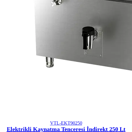
VTL-EKT90250
Elektrikli Kaynatma Tenceresi İndirekt 250 Lt