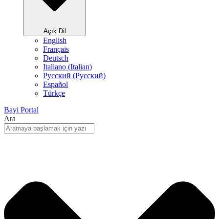
Açık Dil
English
Français
Deutsch
Italiano
(
Italian
)
Русский
(
Pусский
)
Español
Türkçe
Bayi Portal
Ara