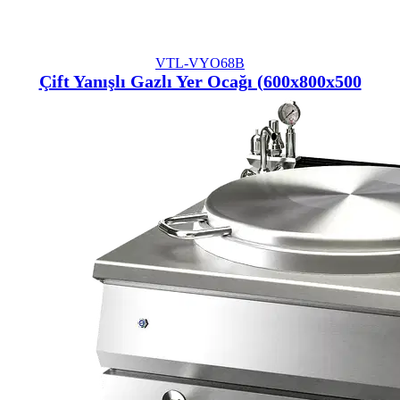
VTL-VYO68B
Çift Yanışlı Gazlı Yer Ocağı (600x800x500