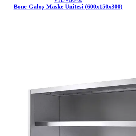
VTL-VBG-60
Bone-Galoş-Maske Ünitesi (600x150x300)