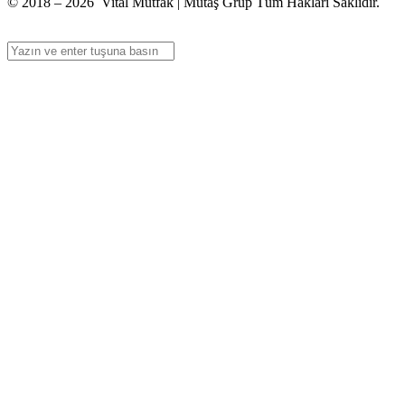
© 2018 – 2026 Vital Mutfak | Mutaş Grup Tüm Hakları Saklıdır.