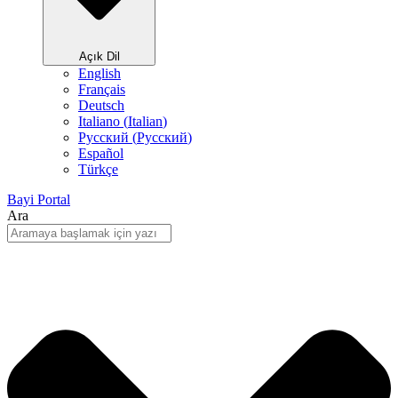
Açık Dil
English
Français
Deutsch
Italiano
(
Italian
)
Русский
(
Pусский
)
Español
Türkçe
Bayi Portal
Ara