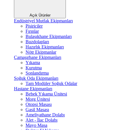
Açık Ürünler
Endüstriyel Mutfak Ekipmanları
Pişiriciler
Fırınlar
Bulaşıkhane Ekipmanları
Buzdolapları
Hazırlık Ekipmanları
Nötr Ekipmanlar
Çamaşırhane Ekipmanları
Yıkama
Kurutma
Sonlandırma
Soğuk Oda Ekipmanları
Tam Modüler Soğuk Odalar
Hastane Ekipmanları
Bebek Yıkama Ünitesi
Morg Ünitesi
Otopsi Masası
Gasil Masası
Ameliyathane Dolabı
Alet - İlaç Dolabı
Mayo Masa