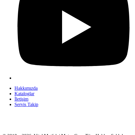
Hakkımızda
Kataloglar
İletişim
Servis Takip
+90 312 363 9933
info@vitalmutfak.com