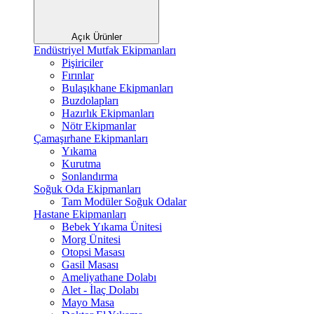
Açık Ürünler
Endüstriyel Mutfak Ekipmanları
Pişiriciler
Fırınlar
Bulaşıkhane Ekipmanları
Buzdolapları
Hazırlık Ekipmanları
Nötr Ekipmanlar
Çamaşırhane Ekipmanları
Yıkama
Kurutma
Sonlandırma
Soğuk Oda Ekipmanları
Tam Modüler Soğuk Odalar
Hastane Ekipmanları
Bebek Yıkama Ünitesi
Morg Ünitesi
Otopsi Masası
Gasil Masası
Ameliyathane Dolabı
Alet - İlaç Dolabı
Mayo Masa