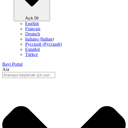
Açık Dil
English
Français
Deutsch
Italiano
(
Italian
)
Русский
(
Pусский
)
Español
Türkçe
Bayi Portal
Ara