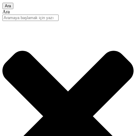
Ara
Ara