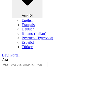
Açık Dil
English
Français
Deutsch
Italiano
(
Italian
)
Русский
(
Pусский
)
Español
Türkçe
Bayi Portal
Ara