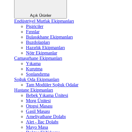
Açık Ürünler
Endüstriyel Mutfak Ekipmanları
Pişiriciler
Fırınlar
Bulaşıkhane Ekipmanları
Buzdolapları
Hazırlık Ekipmanları
Nötr Ekipmanlar
Çamaşırhane Ekipmanları
Yıkama
Kurutma
Sonlandırma
Soğuk Oda Ekipmanları
Tam Modüler Soğuk Odalar
Hastane Ekipmanları
Bebek Yıkama Ünitesi
Morg Ünitesi
Otopsi Masası
Gasil Masası
Ameliyathane Dolabı
Alet - İlaç Dolabı
Mayo Masa