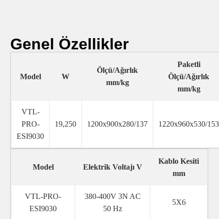
Genel Özellikler
Paketli
Ölçü/Ağırlık
Model
W
Ölçü/Ağırlık
mm/kg
mm/kg
VTL-
PRO-
19,250
1200x900x280/137
1220x960x530/15
ESI9030
Kablo Kesiti
Model
Elektrik Voltajı V
mm
VTL-PRO-
380-400V 3N AC
5X6
ESI9030
50 Hz