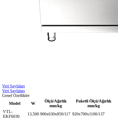
Veri Sayfaları
Veri Sayfaları
Genel Özellikler
Ölçü/Ağırlık
Paketli Ölçü/Ağırlık
Model
W
mm/kg
mm/kg
VTL-
13,500
900x630x850/117
920x700x1100/137
EKF6030