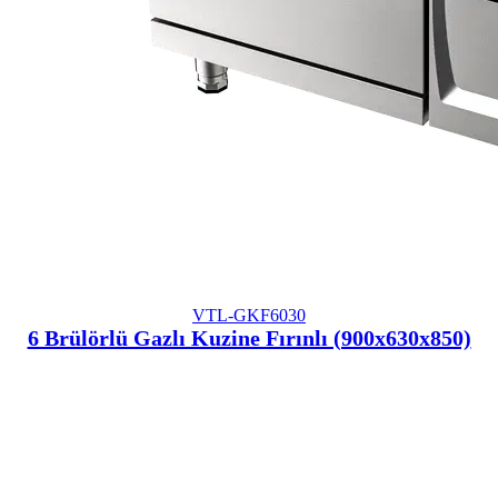
VTL-GKF6030
6 Brülörlü Gazlı Kuzine Fırınlı (900x630x850)