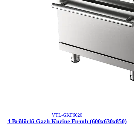
VTL-GKF6020
4 Brülörlü Gazlı Kuzine Fırınlı (600x630x850)