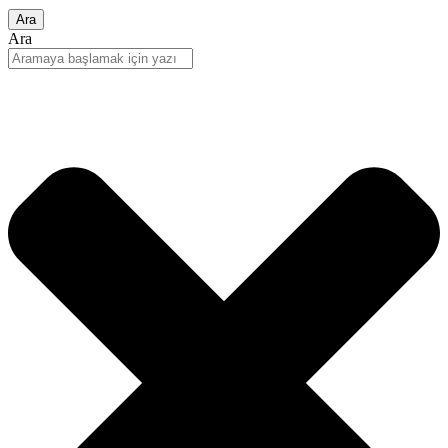
Ara
Ara