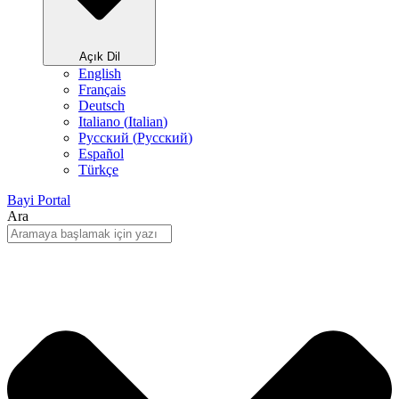
Açık Dil
English
Français
Deutsch
Italiano
(
Italian
)
Русский
(
Pусский
)
Español
Türkçe
Bayi Portal
Ara