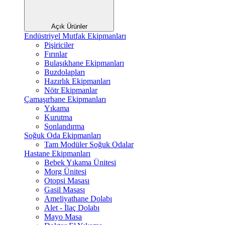
Açık Ürünler
Endüstriyel Mutfak Ekipmanları
Pişiriciler
Fırınlar
Bulaşıkhane Ekipmanları
Buzdolapları
Hazırlık Ekipmanları
Nötr Ekipmanlar
Çamaşırhane Ekipmanları
Yıkama
Kurutma
Sonlandırma
Soğuk Oda Ekipmanları
Tam Modüler Soğuk Odalar
Hastane Ekipmanları
Bebek Yıkama Ünitesi
Morg Ünitesi
Otopsi Masası
Gasil Masası
Ameliyathane Dolabı
Alet - İlaç Dolabı
Mayo Masa