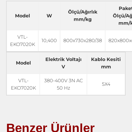
Paket
Ölçü/Ağırlık
Model
W
Ölçü/Ağ
mm/kg
mm/
VTL-
10,400
800x730x280/38
820x800x
EKO7020K
Elektrik Voltajı
Kablo Kesiti
Model
V
mm
VTL-
380-400V 3N AC
5X4
EKO7020K
50 Hz
Benzer Ürünler