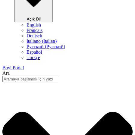
Açık Dil
English
Français
Deutsch
Italiano
(
Italian
)
Русский
(
Pусский
)
Español
Türkçe
Bayi Portal
Ara