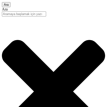
Ara
Ara