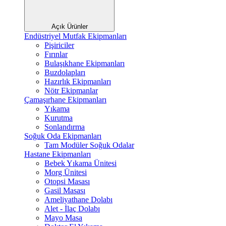
Açık Ürünler
Endüstriyel Mutfak Ekipmanları
Pişiriciler
Fırınlar
Bulaşıkhane Ekipmanları
Buzdolapları
Hazırlık Ekipmanları
Nötr Ekipmanlar
Çamaşırhane Ekipmanları
Yıkama
Kurutma
Sonlandırma
Soğuk Oda Ekipmanları
Tam Modüler Soğuk Odalar
Hastane Ekipmanları
Bebek Yıkama Ünitesi
Morg Ünitesi
Otopsi Masası
Gasil Masası
Ameliyathane Dolabı
Alet - İlaç Dolabı
Mayo Masa