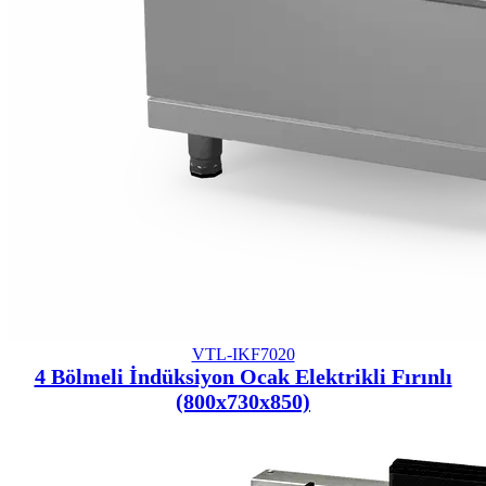
VTL-IKF7020
4 Bölmeli İndüksiyon Ocak Elektrikli Fırınlı
(800x730x850)