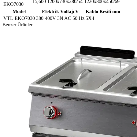
15,600
1200x730x280/54
1220x800x450/69
EKO7030
Model
Elektrik Voltajı V
Kablo Kesiti mm
VTL-EKO7030
380-400V 3N AC 50 Hz
5X4
Benzer Ürünler