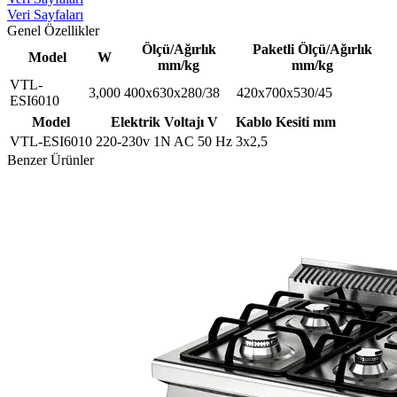
Veri Sayfaları
Genel Özellikler
Ölçü/Ağırlık
Paketli Ölçü/Ağırlık
Model
W
mm/kg
mm/kg
VTL-
3,000
400x630x280/38
420x700x530/45
ESI6010
Model
Elektrik Voltajı V
Kablo Kesiti mm
VTL-ESI6010
220-230v 1N AC 50 Hz
3x2,5
Benzer Ürünler