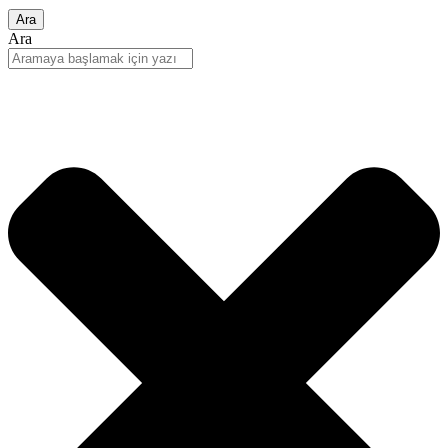
Ara
Ara