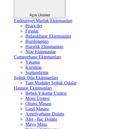
Açık Ürünler
Endüstriyel Mutfak Ekipmanları
Pişiriciler
Fırınlar
Bulaşıkhane Ekipmanları
Buzdolapları
Hazırlık Ekipmanları
Nötr Ekipmanlar
Çamaşırhane Ekipmanları
Yıkama
Kurutma
Sonlandırma
Soğuk Oda Ekipmanları
Tam Modüler Soğuk Odalar
Hastane Ekipmanları
Bebek Yıkama Ünitesi
Morg Ünitesi
Otopsi Masası
Gasil Masası
Ameliyathane Dolabı
Alet - İlaç Dolabı
Mayo Masa