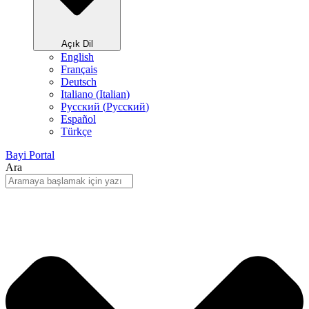
Açık Dil
English
Français
Deutsch
Italiano
(
Italian
)
Русский
(
Pусский
)
Español
Türkçe
Bayi Portal
Ara