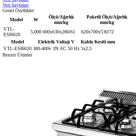
Veri Sayfaları
Genel Özellikler
Ölçü/Ağırlık
Paketli Ölçü/Ağırlık
Model
W
mm/kg
mm/kg
VTL-
5,000
600x630x280/61
620x700x530/72
ESI6020
Model
Elektrik Voltajı V
Kablo Kesiti mm
VTL-ESI6020
380-400v 3N AC 50 Hz
5x2,5
Benzer Ürünler