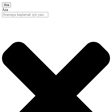
Ara
Ara