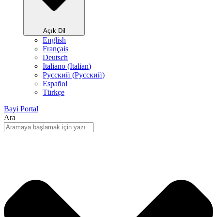
Açık Dil
English
Français
Deutsch
Italiano
(
Italian
)
Русский
(
Pусский
)
Español
Türkçe
Bayi Portal
Ara