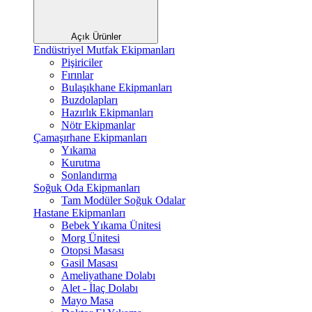
Açık Ürünler
Endüstriyel Mutfak Ekipmanları
Pişiriciler
Fırınlar
Bulaşıkhane Ekipmanları
Buzdolapları
Hazırlık Ekipmanları
Nötr Ekipmanlar
Çamaşırhane Ekipmanları
Yıkama
Kurutma
Sonlandırma
Soğuk Oda Ekipmanları
Tam Modüler Soğuk Odalar
Hastane Ekipmanları
Bebek Yıkama Ünitesi
Morg Ünitesi
Otopsi Masası
Gasil Masası
Ameliyathane Dolabı
Alet - İlaç Dolabı
Mayo Masa