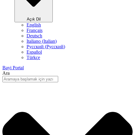
Açık Dil
English
Français
Deutsch
Italiano
(
Italian
)
Русский
(
Pусский
)
Español
Türkçe
Bayi Portal
Ara