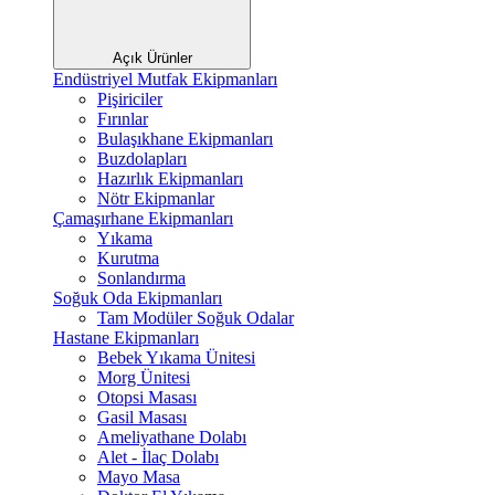
Açık Ürünler
Endüstriyel Mutfak Ekipmanları
Pişiriciler
Fırınlar
Bulaşıkhane Ekipmanları
Buzdolapları
Hazırlık Ekipmanları
Nötr Ekipmanlar
Çamaşırhane Ekipmanları
Yıkama
Kurutma
Sonlandırma
Soğuk Oda Ekipmanları
Tam Modüler Soğuk Odalar
Hastane Ekipmanları
Bebek Yıkama Ünitesi
Morg Ünitesi
Otopsi Masası
Gasil Masası
Ameliyathane Dolabı
Alet - İlaç Dolabı
Mayo Masa