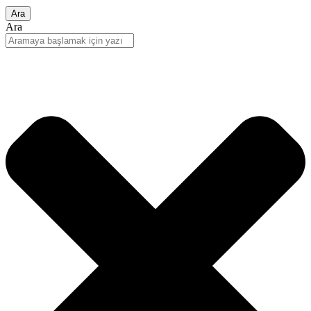
Ara
Ara