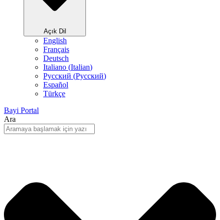
Açık Dil
English
Français
Deutsch
Italiano
(
Italian
)
Русский
(
Pусский
)
Español
Türkçe
Bayi Portal
Ara