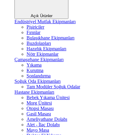
Açık Ürünler
Endüstriyel Mutfak Ekipmanları
Pişiriciler
Fırınlar
Bulaşıkhane Ekipmanları
Buzdolapları
Hazırlık Ekipmanları
Nötr Ekipmanlar
Çamaşırhane Ekipmanları
Yıkama
Kurutma
Sonlandırma
Soğuk Oda Ekipmanları
Tam Modüler Soğuk Odalar
Hastane Ekipmanları
Bebek Yıkama Ünitesi
Morg Ünitesi
Otopsi Masası
Gasil Masası
Ameliyathane Dolabı
Alet - İlaç Dolabı
Mayo Masa