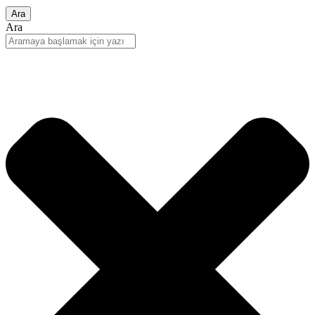
Ara
Ara