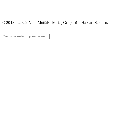
+90 312 363 9933
info@vitalmutfak.com
© 2018 – 2026 Vital Mutfak | Mutaş Grup Tüm Hakları Saklıdır.