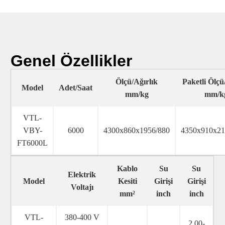
Genel Özellikler
Ölçü/Ağırlık
Paketli Ölçü
Model
Adet/Saat
mm/kg
mm/k
VTL-
VBY-
6000
4300x860x1956/880
4350x910x21
FT6000L
Kablo
Su
Su
Elektrik
Model
Kesiti
Girişi
Girişi
Voltajı
mm²
inch
inch
VTL-
380-400 V
2,00-