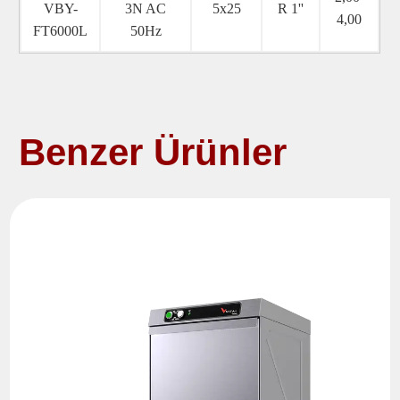
VBY-
3N AC
5x25
R 1''
4,00
FT6000L
50Hz
Benzer Ürünler