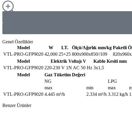
Genel Özellikler
Model
W
LT.
Ölçü/Ağırlık mm/kg
Paketli Ö
VTL-PRO-GFP9020
42,000
25+25
800x900x850//109
820x960x
Model
Elektrik Voltajı V
Kablo Kesiti mm
VTL-PRO-GFP9020
220-230 V 1N AC 50 Hz
3x1,5
Model
Gaz Tüketim Değeri
NG
LPG
max
min
max
m
VTL-PRO-GFP9020
4.445 m³/h
2.334 m³/h
3.312 kg/h
1
Benzer Ürünler