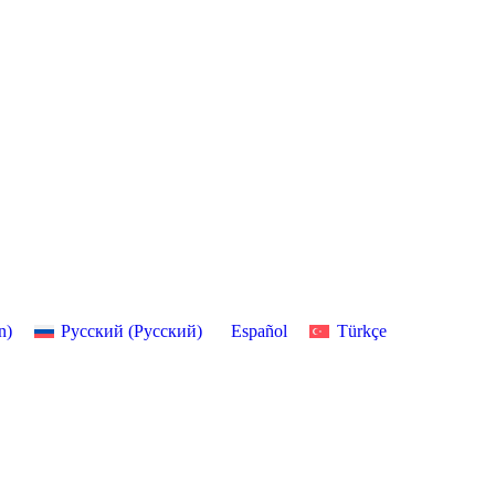
n
)
Русский
(
Pусский
)
Español
Türkçe