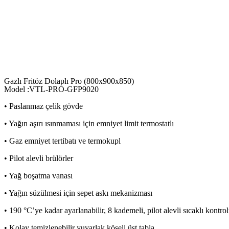
Gazlı Fritöz Dolaplı Pro (800x900x850)
Model :VTL-PRO-GFP9020
• Paslanmaz çelik gövde
• Yağın aşırı ısınmaması için emniyet limit termostatlı
• Gaz emniyet tertibatı ve termokupl
• Pilot alevli brülörler
• Yağ boşatma vanası
• Yağın süzülmesi için sepet askı mekanizması
• 190 °C’ye kadar ayarlanabilir, 8 kademeli, pilot alevli sıcaklı kontro
• Kolay temizlenebilir yuvarlak köşeli üst tabla