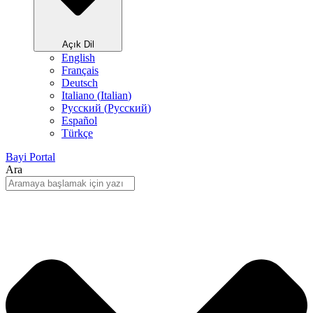
Açık Dil
English
Français
Deutsch
Italiano
(
Italian
)
Русский
(
Pусский
)
Español
Türkçe
Bayi Portal
Ara