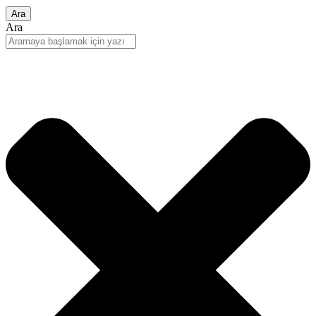
Ara
Ara