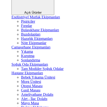
Açık Ürünler
Endüstriyel Mutfak Ekipmanları
Pişiriciler
Fırınlar
Bulaşıkhane Ekipmanları
Buzdolapları
Hazırlık Ekipmanları
Nötr Ekipmanlar
Çamaşırhane Ekipmanları
Yıkama
Kurutma
Sonlandırma
Soğuk Oda Ekipmanları
Tam Modüler Soğuk Odalar
Hastane Ekipmanları
Bebek Yıkama Ünitesi
Morg Ünitesi
Otopsi Masası
Gasil Masası
Ameliyathane Dolabı
Alet - İlaç Dolabı
Mayo Masa