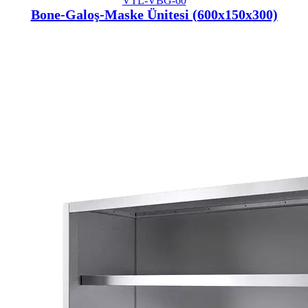
VTL-VBG-60
Bone-Galoş-Maske Ünitesi (600x150x300)