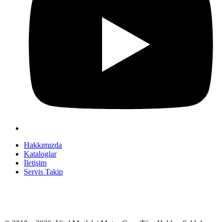
Hakkımızda
Kataloglar
İletişim
Servis Takip
+90 312 363 9933
info@vitalmutfak.com