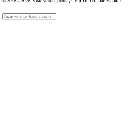
© 2018 – 2026 Vital Mutfak | Mutaş Grup Tüm Hakları Saklıdır.