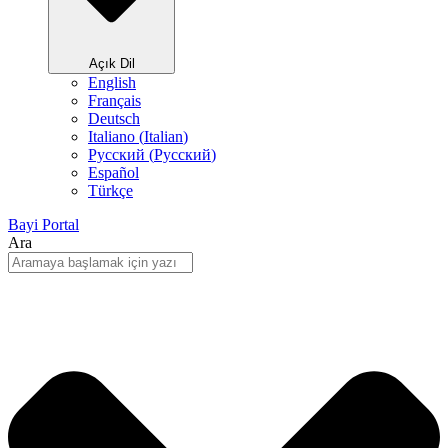
Açık Dil
English
Français
Deutsch
Italiano
(
Italian
)
Русский
(
Pусский
)
Español
Türkçe
Bayi Portal
Ara