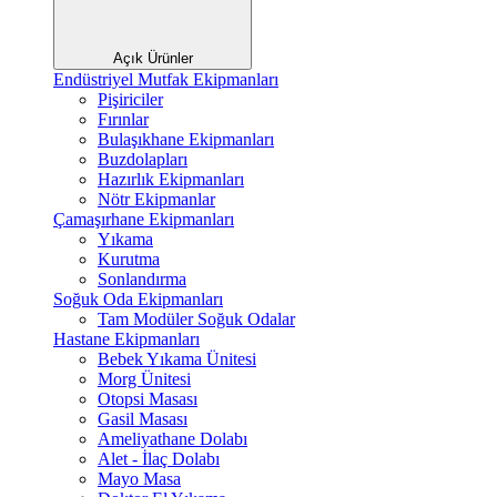
Açık Ürünler
Endüstriyel Mutfak Ekipmanları
Pişiriciler
Fırınlar
Bulaşıkhane Ekipmanları
Buzdolapları
Hazırlık Ekipmanları
Nötr Ekipmanlar
Çamaşırhane Ekipmanları
Yıkama
Kurutma
Sonlandırma
Soğuk Oda Ekipmanları
Tam Modüler Soğuk Odalar
Hastane Ekipmanları
Bebek Yıkama Ünitesi
Morg Ünitesi
Otopsi Masası
Gasil Masası
Ameliyathane Dolabı
Alet - İlaç Dolabı
Mayo Masa