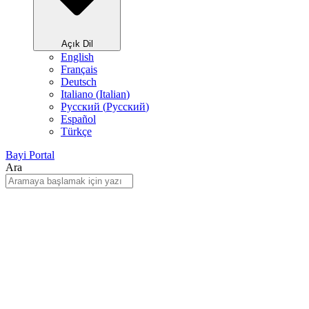
Açık Dil
English
Français
Deutsch
Italiano
(
Italian
)
Русский
(
Pусский
)
Español
Türkçe
Bayi Portal
Ara