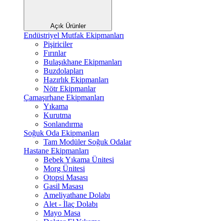
Açık Ürünler
Endüstriyel Mutfak Ekipmanları
Pişiriciler
Fırınlar
Bulaşıkhane Ekipmanları
Buzdolapları
Hazırlık Ekipmanları
Nötr Ekipmanlar
Çamaşırhane Ekipmanları
Yıkama
Kurutma
Sonlandırma
Soğuk Oda Ekipmanları
Tam Modüler Soğuk Odalar
Hastane Ekipmanları
Bebek Yıkama Ünitesi
Morg Ünitesi
Otopsi Masası
Gasil Masası
Ameliyathane Dolabı
Alet - İlaç Dolabı
Mayo Masa