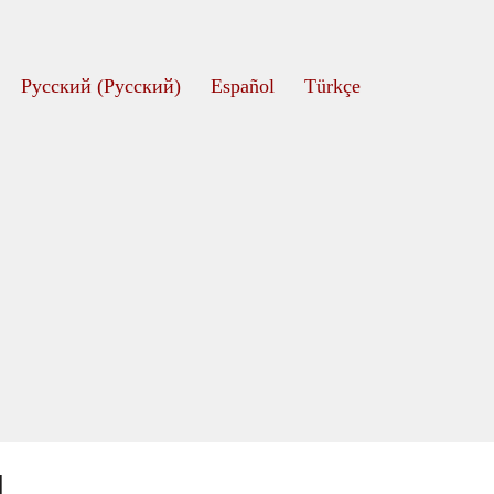
Русский
(
Pусский
)
Español
Türkçe
ı