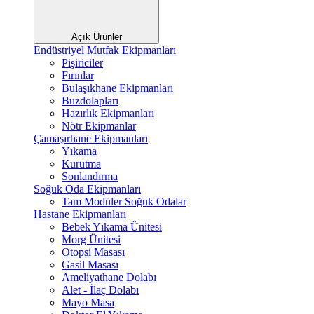
Açık Ürünler
Endüstriyel Mutfak Ekipmanları
Pişiriciler
Fırınlar
Bulaşıkhane Ekipmanları
Buzdolapları
Hazırlık Ekipmanları
Nötr Ekipmanlar
Çamaşırhane Ekipmanları
Yıkama
Kurutma
Sonlandırma
Soğuk Oda Ekipmanları
Tam Modüler Soğuk Odalar
Hastane Ekipmanları
Bebek Yıkama Ünitesi
Morg Ünitesi
Otopsi Masası
Gasil Masası
Ameliyathane Dolabı
Alet - İlaç Dolabı
Mayo Masa