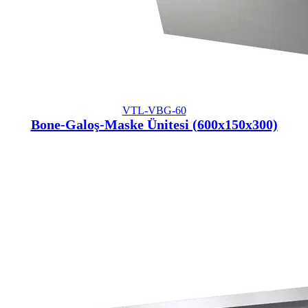
VTL-VBG-60
Bone-Galoş-Maske Ünitesi (600x150x300)