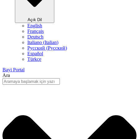
Açık Dil
English
Français
Deutsch
Italiano
(
Italian
)
Русский
(
Pусский
)
Español
Türkçe
Bayi Portal
Ara