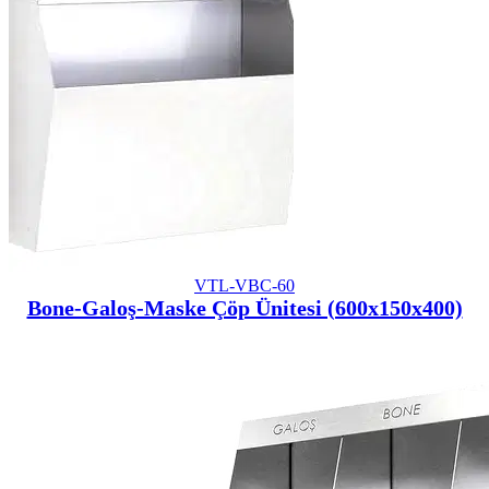
VTL-VBC-60
Bone-Galoş-Maske Çöp Ünitesi (600x150x400)