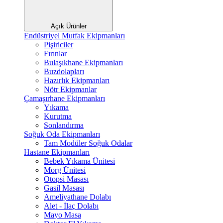
Açık Ürünler
Endüstriyel Mutfak Ekipmanları
Pişiriciler
Fırınlar
Bulaşıkhane Ekipmanları
Buzdolapları
Hazırlık Ekipmanları
Nötr Ekipmanlar
Çamaşırhane Ekipmanları
Yıkama
Kurutma
Sonlandırma
Soğuk Oda Ekipmanları
Tam Modüler Soğuk Odalar
Hastane Ekipmanları
Bebek Yıkama Ünitesi
Morg Ünitesi
Otopsi Masası
Gasil Masası
Ameliyathane Dolabı
Alet - İlaç Dolabı
Mayo Masa