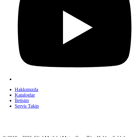
Hakkımızda
Kataloglar
İletişim
Servis Takip
+90 312 363 9933
info@vitalmutfak.com