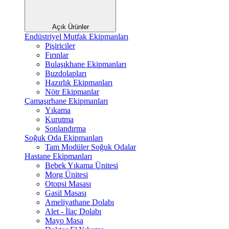
Açık Ürünler
Endüstriyel Mutfak Ekipmanları
Pişiriciler
Fırınlar
Bulaşıkhane Ekipmanları
Buzdolapları
Hazırlık Ekipmanları
Nötr Ekipmanlar
Çamaşırhane Ekipmanları
Yıkama
Kurutma
Sonlandırma
Soğuk Oda Ekipmanları
Tam Modüler Soğuk Odalar
Hastane Ekipmanları
Bebek Yıkama Ünitesi
Morg Ünitesi
Otopsi Masası
Gasil Masası
Ameliyathane Dolabı
Alet - İlaç Dolabı
Mayo Masa