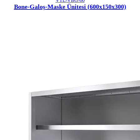
VTL-VBG-60
Bone-Galoş-Maske Ünitesi (600x150x300)