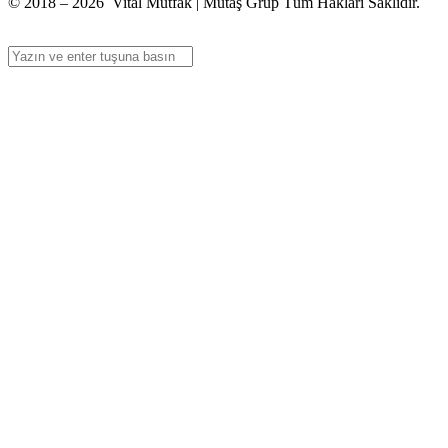
© 2018 – 2026 Vital Mutfak | Mutaş Grup Tüm Hakları Saklıdır.