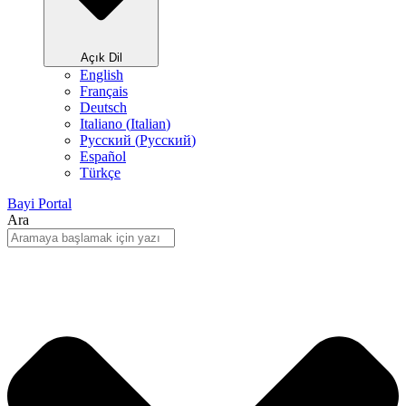
Açık Dil
English
Français
Deutsch
Italiano
(
Italian
)
Русский
(
Pусский
)
Español
Türkçe
Bayi Portal
Ara