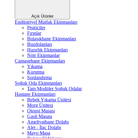
Açık Ürünler
Endüstriyel Mutfak Ekipmanları
Pişiriciler
Fırınlar
Bulaşıkhane Ekipmanları
Buzdolapları
Hazırlık Ekipmanları
Nötr Ekipmanlar
Çamaşırhane Ekipmanları
Yıkama
Kurutma
Sonlandırma
Soğuk Oda Ekipmanları
Tam Modüler Soğuk Odalar
Hastane Ekipmanları
Bebek Yıkama Ünitesi
Morg Ünitesi
Otopsi Masası
Gasil Masası
Ameliyathane Dolabı
Alet - İlaç Dolabı
Mayo Masa