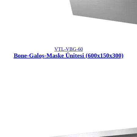
VTL-VBG-60
Bone-Galoş-Maske Ünitesi (600x150x300)