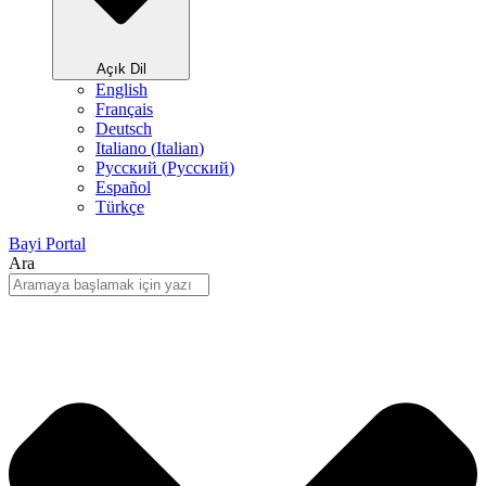
Açık Dil
English
Français
Deutsch
Italiano
(
Italian
)
Русский
(
Pусский
)
Español
Türkçe
Bayi Portal
Ara