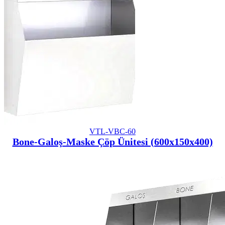
VTL-VBC-60
Bone-Galoş-Maske Çöp Ünitesi (600x150x400)