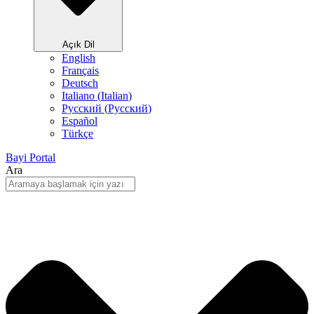
Açık Dil
English
Français
Deutsch
Italiano
(
Italian
)
Русский
(
Pусский
)
Español
Türkçe
Bayi Portal
Ara