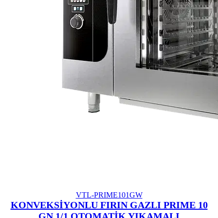
VTL-PRIME101GW
KONVEKSİYONLU FIRIN GAZLI PRIME 10
GN 1/1 OTOMATİK YIKAMALI