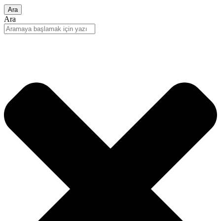
Ara
Ara