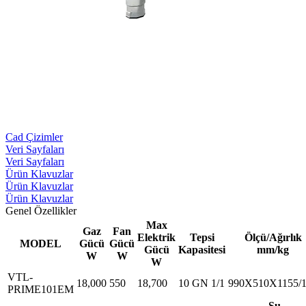
Cad Çizimler
Veri Sayfaları
Veri Sayfaları
Ürün Klavuzlar
Ürün Klavuzlar
Ürün Klavuzlar
Genel Özellikler
Max
Gaz
Fan
Elektrik
Tepsi
Ölçü/Ağırlık
MODEL
Gücü
Gücü
Gücü
Kapasitesi
mm/kg
W
W
W
VTL-
18,000
550
18,700
10 GN 1/1
990X510X1155/
PRIME101EM
Su