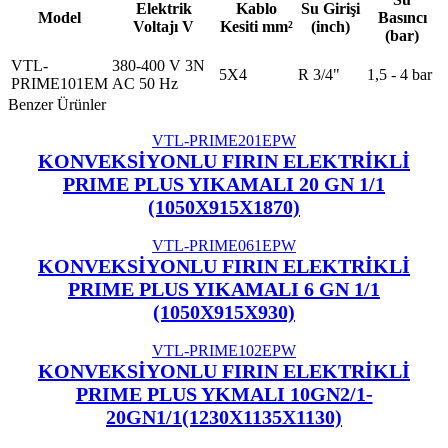
Elektrik
Kablo
Su Girişi
Model
Basıncı
Voltajı V
Kesiti mm²
(inch)
(bar)
VTL-
380-400 V 3N
5X4
R 3/4"
1,5 - 4 bar
PRIME101EM
AC 50 Hz
Benzer Ürünler
VTL-PRIME201EPW
KONVEKSİYONLU FIRIN ELEKTRİKLİ
PRIME PLUS YIKAMALI 20 GN 1/1
(1050X915X1870)
VTL-PRIME061EPW
KONVEKSİYONLU FIRIN ELEKTRİKLİ
PRIME PLUS YIKAMALI 6 GN 1/1
(1050X915X930)
VTL-PRIME102EPW
KONVEKSİYONLU FIRIN ELEKTRİKLİ
PRIME PLUS YKMALI 10GN2/1-
20GN1/1(1230X1135X1130)