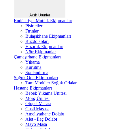
Açık Ürünler
Endüstriyel Mutfak Ekipmanları
Pişiriciler
Fırınlar
Bulaşıkhane Ekipmanları
Buzdolapları
Hazırlık Ekipmanları
Nötr Ekipmanlar
Çamaşırhane Ekipmanları
Yıkama
Kurutma
Sonlandırma
Soğuk Oda Ekipmanları
Tam Modüler Soğuk Odalar
Hastane Ekipmanları
Bebek Yıkama Ünitesi
Morg Ünitesi
Otopsi Masası
Gasil Masası
Ameliyathane Dolabı
Alet - İlaç Dolabı
Mayo Masa