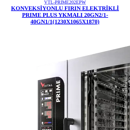
VTL-PRIME202EPW
KONVEKSİYONLU FIRIN ELEKTRİKLİ
PRIME PLUS YKMALI 20GN2/1-
40GN1/1(1230X1065X1870)