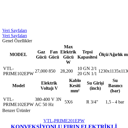
Veri Sayfaları
Veri Sayfaları
Genel Özellikler
Max
Gaz
Fan
Elektrik
Tepsi
MODEL
Ölçü/Ağırlık 
Gücü
Gücü
Gücü
Kapasitesi
W
VTL-
10 GN 2/1
27,000
850
28,200
1230x1135x113
PRIME102EPW
20 GN 1/1
Kablo
Su
Elektrik
Su Girişi
Model
Kesiti
Basıncı
Voltajı V
(inch)
mm²
(bar)
VTL-
380-400 V 3N
5X6
R 3/4"
1,5 - 4 bar
PRIME102EPW
AC 50 Hz
Benzer Ürünler
VTL-PRIME201EPW
KONVEKSİYONLU FIRIN ELEKTRİKLİ