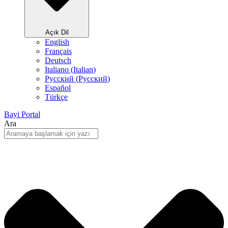
Açık Dil
English
Français
Deutsch
Italiano
(
Italian
)
Русский
(
Pусский
)
Español
Türkçe
Bayi Portal
Ara