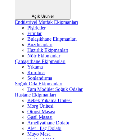
Açık Ürünler
Endüstriyel Mutfak Ekipmanları
Pişiriciler
Fırınlar
Bulaşıkhane Ekipmanları
Buzdolapları
Hazırlık Ekipmanları
Nötr Ekipmanlar
Çamaşırhane Ekipmanları
Yıkama
Kurutma
Sonlandırma
Soğuk Oda Ekipmanları
Tam Modüler Soğuk Odalar
Hastane Ekipmanları
Bebek Yıkama Ünitesi
Morg Ünitesi
Otopsi Masası
Gasil Masası
Ameliyathane Dolabı
Alet - İlaç Dolabı
Mayo Masa