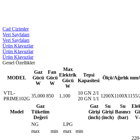
Cad Çizimler
Veri Sayfaları
Veri Sayfaları
Ürün Klavuzlar
Ürün Klavuzlar
Ürün Klavuzlar
Genel Özellikler
Max
Gaz
Fan
Elektrik
Tepsi
MODEL
Gücü
Gücü
Ölçü/Ağırlık mm/
Gücü
Kapasitesi
W
W
W
VTL-
10 GN 2/1
35,000
850
1,100
1200X1100X1155/
PRIME102G
20 GN 1/1
Gaz
Gaz
Su
Su
Ele
Model
Tüketim
Girişi
Girişi
Basıncı
Gi
Değeri
(inch)
(inch)
(bar)
V
NG
LPG
max
min
max
min
220