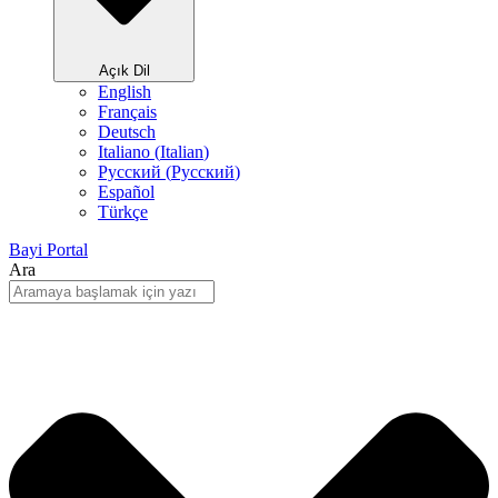
Açık Dil
English
Français
Deutsch
Italiano
(
Italian
)
Русский
(
Pусский
)
Español
Türkçe
Bayi Portal
Ara