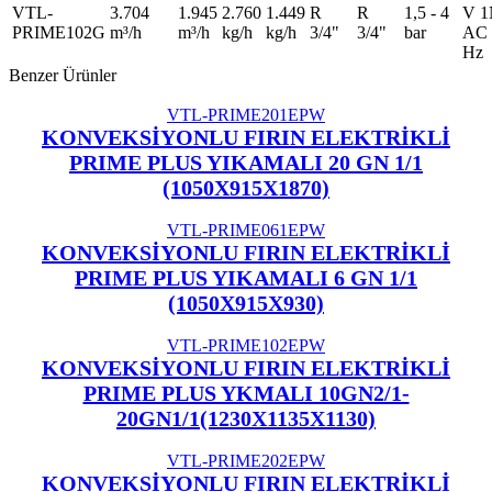
VTL-
3.704
1.945
2.760
1.449
R
R
1,5 - 4
V 1
PRIME102G
m³/h
m³/h
kg/h
kg/h
3/4"
3/4"
bar
AC 
Hz
Benzer Ürünler
VTL-PRIME201EPW
KONVEKSİYONLU FIRIN ELEKTRİKLİ
PRIME PLUS YIKAMALI 20 GN 1/1
(1050X915X1870)
VTL-PRIME061EPW
KONVEKSİYONLU FIRIN ELEKTRİKLİ
PRIME PLUS YIKAMALI 6 GN 1/1
(1050X915X930)
VTL-PRIME102EPW
KONVEKSİYONLU FIRIN ELEKTRİKLİ
PRIME PLUS YKMALI 10GN2/1-
20GN1/1(1230X1135X1130)
VTL-PRIME202EPW
KONVEKSİYONLU FIRIN ELEKTRİKLİ