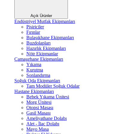
Açık Ürünler
Endüstriyel Mutfak Ekipmanları
Pişiriciler
Fırınlar
Bulaşıkhane Ekipmanları
Buzdolapları
Hazırlık Ekipmanları
Nötr Ekipmanlar
Çamaşırhane Ekipmanları
Yıkama
Kurutma
Sonlandırma
Soğuk Oda Ekipmanları
Tam Modüler Soğuk Odalar
Hastane Ekipmanları
Bebek Yıkama Ünitesi
Morg Ünitesi
Otopsi Masası
Gasil Masası
Ameliyathane Dolabı
Alet - İlaç Dolabı
Mayo Masa