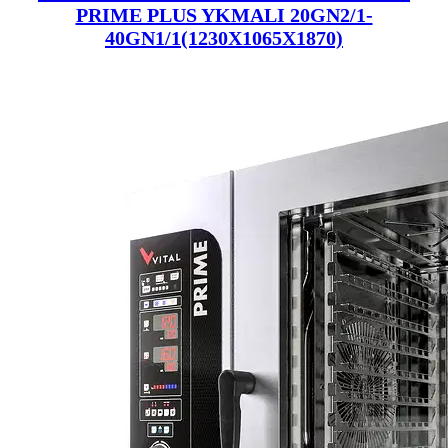
PRIME PLUS YKMALI 20GN2/1-
40GN1/1(1230X1065X1870)