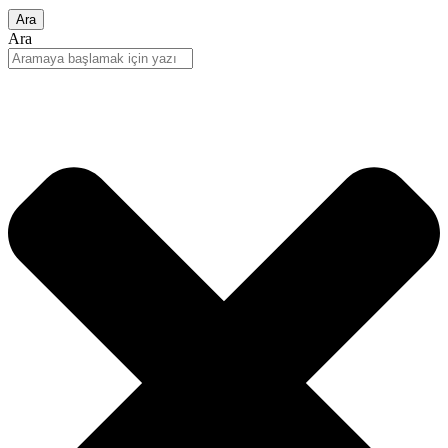
Ara
Ara