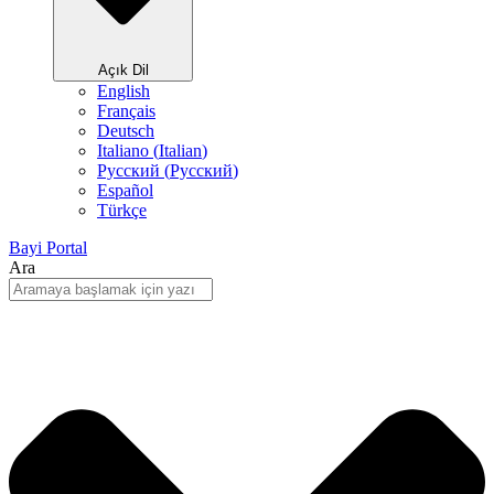
Açık Dil
English
Français
Deutsch
Italiano
(
Italian
)
Русский
(
Pусский
)
Español
Türkçe
Bayi Portal
Ara