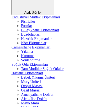
Açık Ürünler
Endüstriyel Mutfak Ekipmanları
Pişiriciler
Fırınlar
Bulaşıkhane Ekipmanları
Buzdolapları
Hazırlık Ekipmanları
Nötr Ekipmanlar
Çamaşırhane Ekipmanları
Yıkama
Kurutma
Sonlandırma
Soğuk Oda Ekipmanları
Tam Modüler Soğuk Odalar
Hastane Ekipmanları
Bebek Yıkama Ünitesi
Morg Ünitesi
Otopsi Masası
Gasil Masası
Ameliyathane Dolabı
Alet - İlaç Dolabı
Mayo Masa