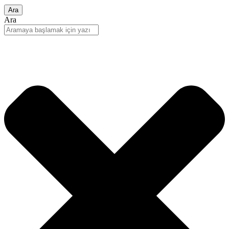
Ara
Ara