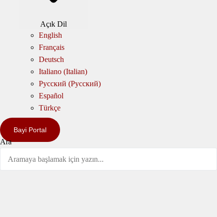
Açık Dil
English
Français
Deutsch
Italiano
(
Italian
)
Русский
(
Pусский
)
Español
Türkçe
Bayi Portal
Ara