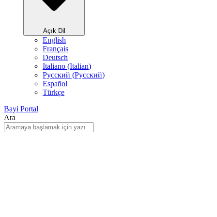
Açık Dil
English
Français
Deutsch
Italiano
(
Italian
)
Русский
(
Pусский
)
Español
Türkçe
Bayi Portal
Ara