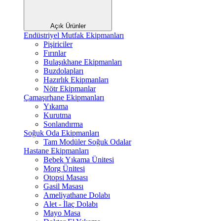
Açık Ürünler
Endüstriyel Mutfak Ekipmanları
Pişiriciler
Fırınlar
Bulaşıkhane Ekipmanları
Buzdolapları
Hazırlık Ekipmanları
Nötr Ekipmanlar
Çamaşırhane Ekipmanları
Yıkama
Kurutma
Sonlandırma
Soğuk Oda Ekipmanları
Tam Modüler Soğuk Odalar
Hastane Ekipmanları
Bebek Yıkama Ünitesi
Morg Ünitesi
Otopsi Masası
Gasil Masası
Ameliyathane Dolabı
Alet - İlaç Dolabı
Mayo Masa