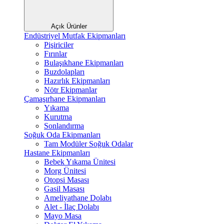
Açık Ürünler
Endüstriyel Mutfak Ekipmanları
Pişiriciler
Fırınlar
Bulaşıkhane Ekipmanları
Buzdolapları
Hazırlık Ekipmanları
Nötr Ekipmanlar
Çamaşırhane Ekipmanları
Yıkama
Kurutma
Sonlandırma
Soğuk Oda Ekipmanları
Tam Modüler Soğuk Odalar
Hastane Ekipmanları
Bebek Yıkama Ünitesi
Morg Ünitesi
Otopsi Masası
Gasil Masası
Ameliyathane Dolabı
Alet - İlaç Dolabı
Mayo Masa