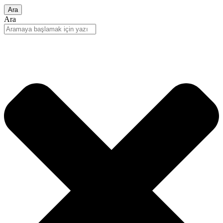
Ara
Ara