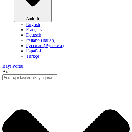
Açık Dil
English
Français
Deutsch
Italiano
(
Italian
)
Русский
(
Pусский
)
Español
Türkçe
Bayi Portal
Ara