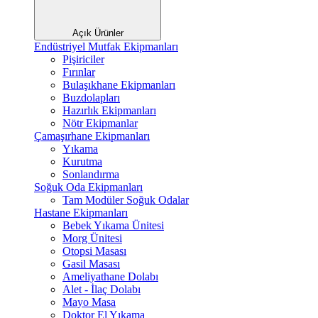
Açık Ürünler
Endüstriyel Mutfak Ekipmanları
Pişiriciler
Fırınlar
Bulaşıkhane Ekipmanları
Buzdolapları
Hazırlık Ekipmanları
Nötr Ekipmanlar
Çamaşırhane Ekipmanları
Yıkama
Kurutma
Sonlandırma
Soğuk Oda Ekipmanları
Tam Modüler Soğuk Odalar
Hastane Ekipmanları
Bebek Yıkama Ünitesi
Morg Ünitesi
Otopsi Masası
Gasil Masası
Ameliyathane Dolabı
Alet - İlaç Dolabı
Mayo Masa
Doktor El Yıkama