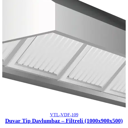
VTL-VDF-109
Duvar Tip Davlumbaz – Filtreli (1000x900x500)