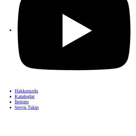
Hakkımızda
Kataloglar
İletişim
Servis Takip
+90 312 363 9933
info@vitalmutfak.com