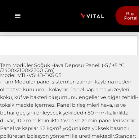
Bayi
Portal
Tam Modüler Soğuk Hava Deposu Paneli (-5 / +5 °C
/2400x2100x2200 Cm)
Model :VTL-VSHD-TKS 05
• Tam Modüler panel sistemleri zaman kaybına neden
olmaz ve kurulumu kolaydır. Panel kaplama yüzeyleri
koku, küf ve bakteri oluşumunu engeller ve diğer zehirli-
toksik madde içermez. Panel birleşimleri hava, ısı ve
buhar geçişini önleyecek şekildedir.80 mm kalınlıkta
duvar, 100 mm kalınlıkta tavan ve zemin panelleri vardır.
Panel ve kapılar 42 kg/m³ yoğunlukta yüksek basınçlı
poliüretan izolasyon yöntemi ile üretilmektedir.Standart