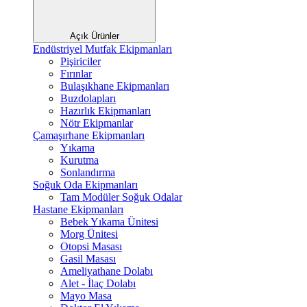
Açık Ürünler
Endüstriyel Mutfak Ekipmanları
Pişiriciler
Fırınlar
Bulaşıkhane Ekipmanları
Buzdolapları
Hazırlık Ekipmanları
Nötr Ekipmanlar
Çamaşırhane Ekipmanları
Yıkama
Kurutma
Sonlandırma
Soğuk Oda Ekipmanları
Tam Modüler Soğuk Odalar
Hastane Ekipmanları
Bebek Yıkama Ünitesi
Morg Ünitesi
Otopsi Masası
Gasil Masası
Ameliyathane Dolabı
Alet - İlaç Dolabı
Mayo Masa