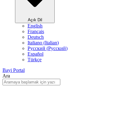
Açık Dil
English
Français
Deutsch
Italiano
(
Italian
)
Русский
(
Pусский
)
Español
Türkçe
Bayi Portal
Ara