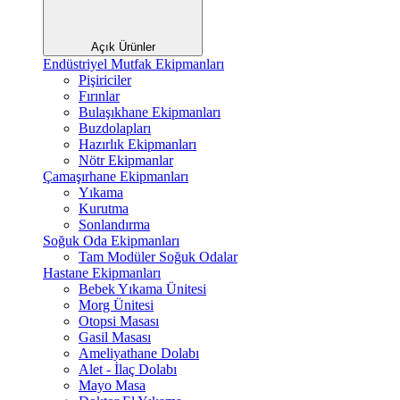
Açık Ürünler
Endüstriyel Mutfak Ekipmanları
Pişiriciler
Fırınlar
Bulaşıkhane Ekipmanları
Buzdolapları
Hazırlık Ekipmanları
Nötr Ekipmanlar
Çamaşırhane Ekipmanları
Yıkama
Kurutma
Sonlandırma
Soğuk Oda Ekipmanları
Tam Modüler Soğuk Odalar
Hastane Ekipmanları
Bebek Yıkama Ünitesi
Morg Ünitesi
Otopsi Masası
Gasil Masası
Ameliyathane Dolabı
Alet - İlaç Dolabı
Mayo Masa