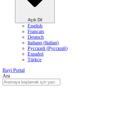
Açık Dil
English
Français
Deutsch
Italiano
(
Italian
)
Русский
(
Pусский
)
Español
Türkçe
Bayi Portal
Ara