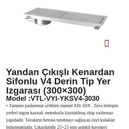
Yandan Çıkışlı Kenardan
Sifonlu V4 Derin Tip Yer
Izgarası (300×300)
Model :VTL-VYI-YKSV4-3030
• Tamamı paslanmaz çelikten mamul AIS 18/8 . Tava birleşim
yerleri argon kaynak metoduyla kaynatılmış olup sızdırmaz
yapıdadır. Tavaların betona tutulmayı sağlayan özel kulaklar
bulunmaktadır. Çıkarılabilir 25×25 mm aralıklı kaymayı