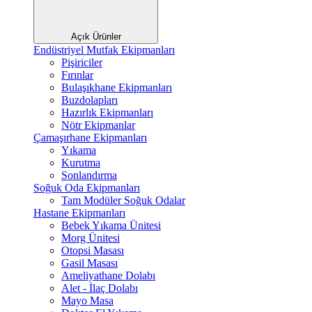
Açık Ürünler
Endüstriyel Mutfak Ekipmanları
Pişiriciler
Fırınlar
Bulaşıkhane Ekipmanları
Buzdolapları
Hazırlık Ekipmanları
Nötr Ekipmanlar
Çamaşırhane Ekipmanları
Yıkama
Kurutma
Sonlandırma
Soğuk Oda Ekipmanları
Tam Modüler Soğuk Odalar
Hastane Ekipmanları
Bebek Yıkama Ünitesi
Morg Ünitesi
Otopsi Masası
Gasil Masası
Ameliyathane Dolabı
Alet - İlaç Dolabı
Mayo Masa