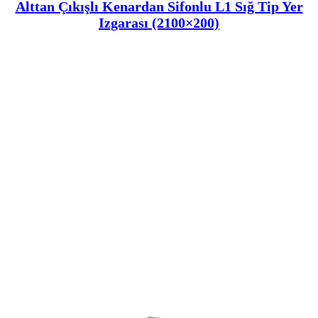
Alttan Çıkışlı Kenardan Sifonlu L1 Sığ Tip Yer
Izgarası (2100×200)