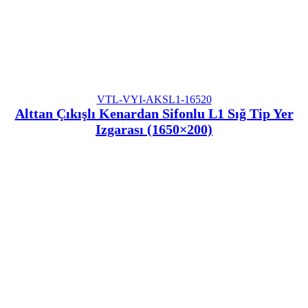
VTL-VYI-AKSL1-16520
Alttan Çıkışlı Kenardan Sifonlu L1 Sığ Tip Yer
Izgarası (1650×200)