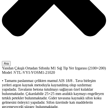
Ara
Yandan Çıkışlı Ortadan Sifonlu M1 Sığ Tip Yer Izgarası (2100×200)
Model :VTL-VYI-YOSM1-21020
• Tamamı paslanmaz çelikten mamul AIS 18/8 . Tava birleşim
yerleri argon kaynak metoduyla kaynatılmış olup sızdırmaz
yapıdadır. Tavaların betona tutulmayı sağlayan özel kulaklar
bulunmaktadır. Çıkarılabilir 25×25 mm aralıklı kaymayı engelleyen
tırtıklı petekler bulunmaktadır. Gider tavasına kaynaklı sifon koku
gelmesini önleyici yapıdadır. Sifon üzerinde katı maddelerin
geçemeyeceği süzgeç bulunmaktadır.