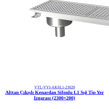
VTL-VYI-AKSL1-23020
Alttan Çıkışlı Kenardan Sifonlu L1 Sığ Tip Yer
Izgarası (2300×200)