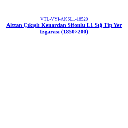
VTL-VYI-AKSL1-18520
Alttan Çıkışlı Kenardan Sifonlu L1 Sığ Tip Yer
Izgarası (1850×200)