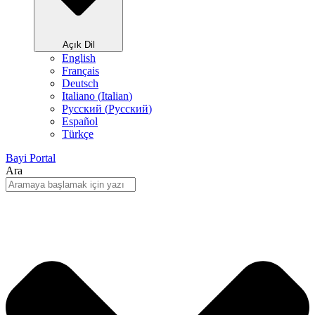
Açık Dil
English
Français
Deutsch
Italiano
(
Italian
)
Русский
(
Pусский
)
Español
Türkçe
Bayi Portal
Ara