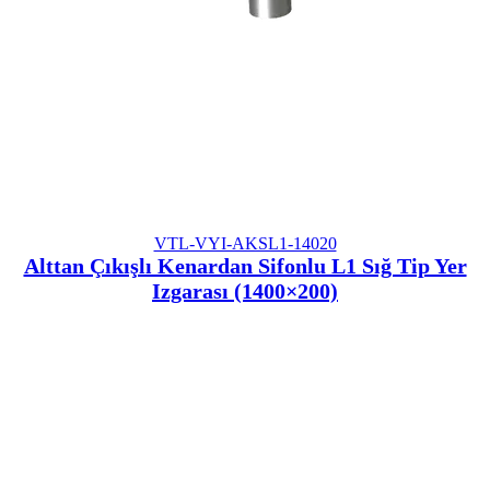
VTL-VYI-AKSL1-14020
Alttan Çıkışlı Kenardan Sifonlu L1 Sığ Tip Yer
Izgarası (1400×200)