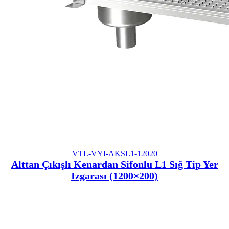
VTL-VYI-AKSL1-12020
Alttan Çıkışlı Kenardan Sifonlu L1 Sığ Tip Yer
Izgarası (1200×200)