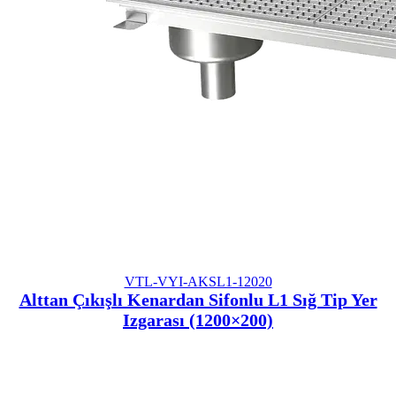
VTL-VYI-AKSL1-12020
Alttan Çıkışlı Kenardan Sifonlu L1 Sığ Tip Yer
Izgarası (1200×200)