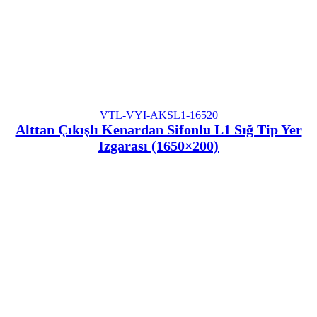
VTL-VYI-AKSL1-16520
Alttan Çıkışlı Kenardan Sifonlu L1 Sığ Tip Yer
Izgarası (1650×200)