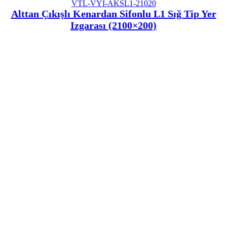
VTL-VYI-AKSL1-21020
Alttan Çıkışlı Kenardan Sifonlu L1 Sığ Tip Yer
Izgarası (2100×200)