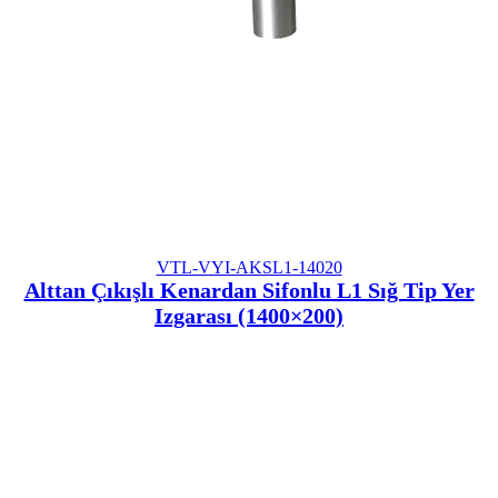
VTL-VYI-AKSL1-14020
Alttan Çıkışlı Kenardan Sifonlu L1 Sığ Tip Yer
Izgarası (1400×200)