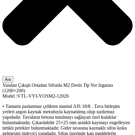
Ara
Yandan Çıkışlı Ortadan Sifonlu M2 Derin Tip Yer Izgarası
(1200×200)
Model :VTL-VYI-YOSM2-12020
• Tamamı paslanmaz çelikten mamul AIS 18/8 . Tava birleşim
yerleri argon kaynak metoduyla kaynatılmış olup sızdırmaz
yapıdadır. Tavaların betona tutulmayı sağlayan özel kulaklar
bulunmaktadır. Çıkarılabilir 25×25 mm aralıklı kaymayı engelleyen
tırtıklı petekler bulunmaktadır. Gider tavasına kaynaklı sifon koku
gelmesini önleyici yapıdadır. Sifon üzerinde katı maddelerin