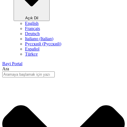
Açık Dil
English
Français
Deutsch
Italiano
(
Italian
)
Русский
(
Pусский
)
Español
Türkçe
Bayi Portal
Ara