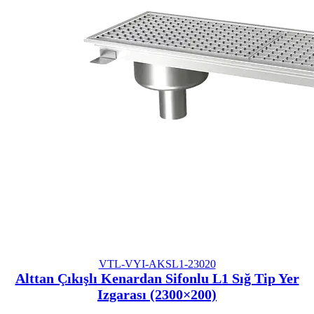
VTL-VYI-AKSL1-23020
Alttan Çıkışlı Kenardan Sifonlu L1 Sığ Tip Yer
Izgarası (2300×200)