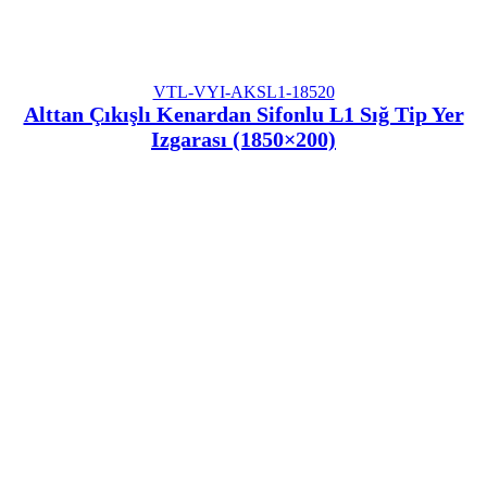
VTL-VYI-AKSL1-18520
Alttan Çıkışlı Kenardan Sifonlu L1 Sığ Tip Yer
Izgarası (1850×200)