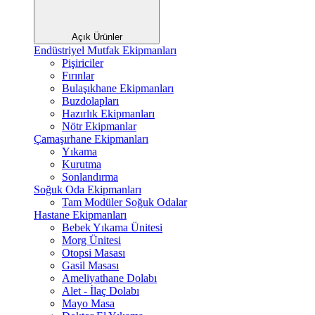
Açık Ürünler
Endüstriyel Mutfak Ekipmanları
Pişiriciler
Fırınlar
Bulaşıkhane Ekipmanları
Buzdolapları
Hazırlık Ekipmanları
Nötr Ekipmanlar
Çamaşırhane Ekipmanları
Yıkama
Kurutma
Sonlandırma
Soğuk Oda Ekipmanları
Tam Modüler Soğuk Odalar
Hastane Ekipmanları
Bebek Yıkama Ünitesi
Morg Ünitesi
Otopsi Masası
Gasil Masası
Ameliyathane Dolabı
Alet - İlaç Dolabı
Mayo Masa