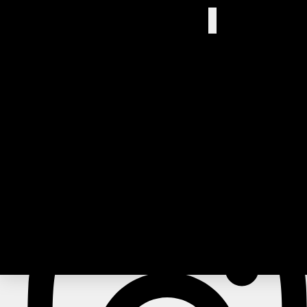
English
Français
Deutsch
Italiano
(
Italian
)
Русский
(
Pусский
)
Español
Türkçe