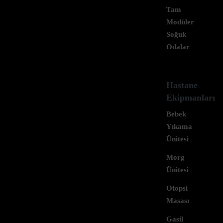
Tam
Modüler
Ürün Talep Formu
Soğuk
Odalar
Hastane
Ekipmanları
Genel Özellikler
Bebek
Yıkama
Ünitesi
Morg
Benzer Ürünler
Ünitesi
Otopsi
Masası
Gasil