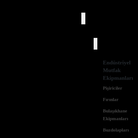
Ürünler
Endüstriyel
Mutfak
Ekipmanları
Pişiriciler
Fırınlar
Bulaşıkhane
Ekipmanları
Buzdolapları