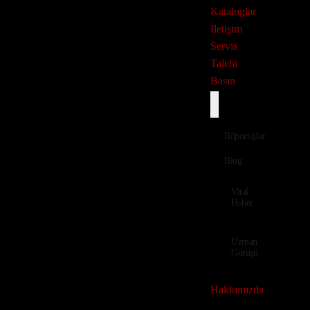
Kataloglar
İletişim
Servis
Sadece
Profesyoneller
için
Talebi
Basın
İletişim
Röportajlar
Blog
Vital
Haber
Uzman
Görüşü
Hakkımızda
Dil