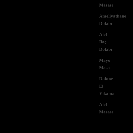
Masası
Ameliyathane
Dolabı
Alet -
İlaç
Dolabı
Mayo
Masa
Doktor
El
Yıkama
VTL-VYI-AKSL1-12020
Alet
Alttan Çıkışlı Kenardan Sifonlu L1 Sığ
Tip Yer Izgarası (1200×200)
Masası