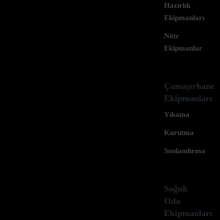
Hazırlık
Ekipmanları
Nötr
Ekipmanlar
Yandan Çıkışlı Ortadan
Çamaşırhane
Sifonlu M3 Sığ Tip Yer
Ekipmanları
Izgarası (500×300)
Yıkama
Model :VTL-VYI-YOSM3-5030
Kurutma
• Tamamı paslanmaz çelikten mamul AIS 18/8 . Tava birleşim
Sonlandırma
yerleri argon kaynak metoduyla kaynatılmış olup sızdırmaz
yapıdadır. Tavaların betona tutulmayı sağlayan özel kulaklar
bulunmaktadır. Çıkarılabilir 25×25 mm aralıklı kaymayı
Soğuk
engelleyen tırtıklı petekler bulunmaktadır. Gider tavasına
Oda
kaynaklı sifon koku gelmesini önleyici yapıdadır. Sifon üzerinde
Ekipmanları
katı maddelerin geçemeyeceği süzgeç bulunmaktadır.