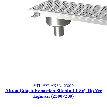
VTL-VYI-AKSL1-23020
Alttan Çıkışlı Kenardan Sifonlu L1 Sığ Tip Yer
Izgarası (2300×200)