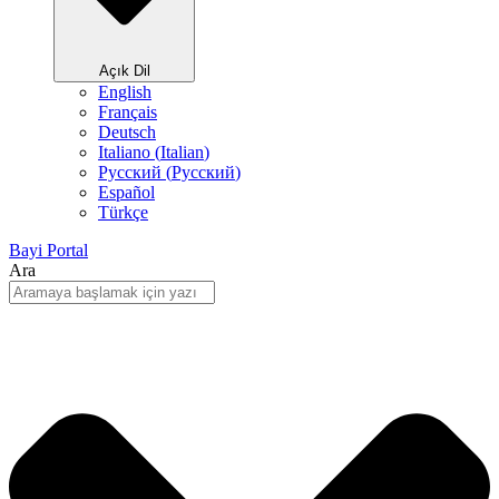
Açık Dil
English
Français
Deutsch
Italiano
(
Italian
)
Русский
(
Pусский
)
Español
Türkçe
Bayi Portal
Ara