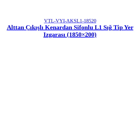
VTL-VYI-AKSL1-18520
Alttan Çıkışlı Kenardan Sifonlu L1 Sığ Tip Yer
Izgarası (1850×200)