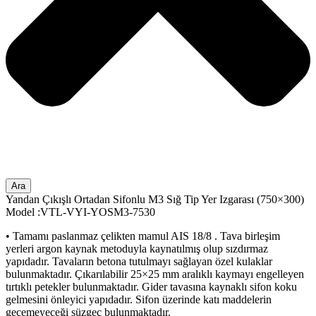
Ara
Yandan Çıkışlı Ortadan Sifonlu M3 Sığ Tip Yer Izgarası (750×300)
Model :VTL-VYI-YOSM3-7530
• Tamamı paslanmaz çelikten mamul AIS 18/8 . Tava birleşim
yerleri argon kaynak metoduyla kaynatılmış olup sızdırmaz
yapıdadır. Tavaların betona tutulmayı sağlayan özel kulaklar
bulunmaktadır. Çıkarılabilir 25×25 mm aralıklı kaymayı engelleyen
tırtıklı petekler bulunmaktadır. Gider tavasına kaynaklı sifon koku
gelmesini önleyici yapıdadır. Sifon üzerinde katı maddelerin
geçemeyeceği süzgeç bulunmaktadır.