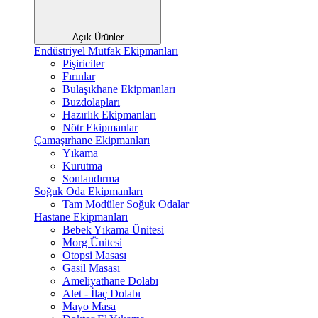
Açık Ürünler
Endüstriyel Mutfak Ekipmanları
Pişiriciler
Fırınlar
Bulaşıkhane Ekipmanları
Buzdolapları
Hazırlık Ekipmanları
Nötr Ekipmanlar
Çamaşırhane Ekipmanları
Yıkama
Kurutma
Sonlandırma
Soğuk Oda Ekipmanları
Tam Modüler Soğuk Odalar
Hastane Ekipmanları
Bebek Yıkama Ünitesi
Morg Ünitesi
Otopsi Masası
Gasil Masası
Ameliyathane Dolabı
Alet - İlaç Dolabı
Mayo Masa