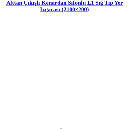
Alttan Çıkışlı Kenardan Sifonlu L1 Sığ Tip Yer
Izgarası (2100×200)