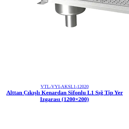
VTL-VYI-AKSL1-12020
Alttan Çıkışlı Kenardan Sifonlu L1 Sığ Tip Yer
Izgarası (1200×200)