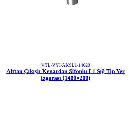
VTL-VYI-AKSL1-14020
Alttan Çıkışlı Kenardan Sifonlu L1 Sığ Tip Yer
Izgarası (1400×200)