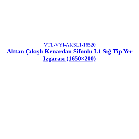
VTL-VYI-AKSL1-16520
Alttan Çıkışlı Kenardan Sifonlu L1 Sığ Tip Yer
Izgarası (1650×200)