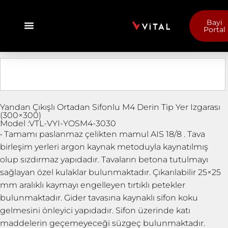
Bayi
Portal
Yandan Çıkışlı Ortadan Sifonlu M4 Derin Tip Yer Izgarası
(300×300)
Model :VTL-VYI-YOSM4-3030
• Tamamı paslanmaz çelikten mamul AIS 18/8 . Tava
birleşim yerleri argon kaynak metoduyla kaynatılmış
olup sızdırmaz yapıdadır. Tavaların betona tutulmayı
sağlayan özel kulaklar bulunmaktadır. Çıkarılabilir 25×25
mm aralıklı kaymayı engelleyen tırtıklı petekler
bulunmaktadır. Gider tavasına kaynaklı sifon koku
gelmesini önleyici yapıdadır. Sifon üzerinde katı
maddelerin geçemeyeceği süzgeç bulunmaktadır.