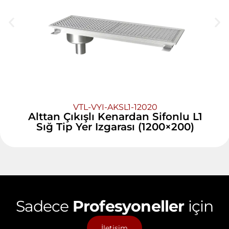
VTL-VYI-AKSL1-12020
Alttan Çıkışlı Kenardan Sifonlu L1
Sığ Tip Yer Izgarası (1200×200)
Sadece
Profesyoneller
için
İletişim