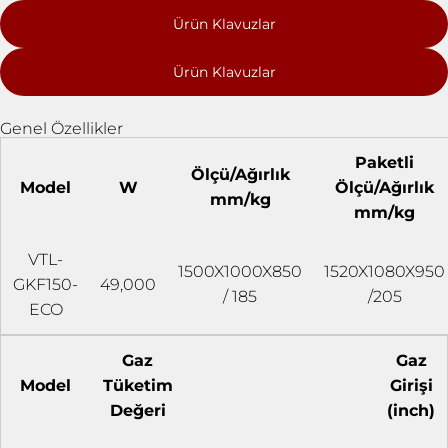
Ürün Klavuzlar
Ürün Klavuzlar
Genel Özellikler
Paketli
Ölçü/Ağırlık
Model
W
Ölçü/Ağırlık
mm/kg
mm/kg
VTL-
1500X1000X850
1520X1080X950
GKF150-
49,000
/ 185
/205
ECO
Gaz
Gaz
Model
Tüketim
Girişi
Değeri
(inch)