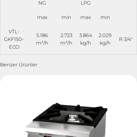
NG
LPG
max
min
max
min
VTL-
5.186
2.723
3.864
2.029
GKF150-
R 3/4"
m³/h
m³/h
kg/h
kg/h
ECO
Benzer Ürünler