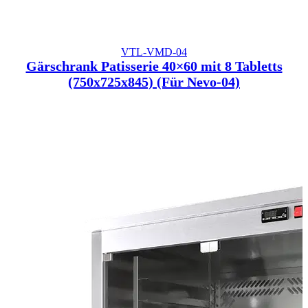
VTL-VMD-04
Gärschrank Patisserie 40×60 mit 8 Tabletts
(750x725x845) (Für Nevo-04)