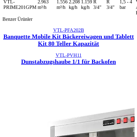
VTL-
2.963
1.556
2.208
1.159
R
R
1,5 - 4
PRIME201GPM
m³/h
m³/h
kg/h
kg/h
3/4"
3/4"
bar
Benzer Ürünler
VTL-PFA202B
Banquette Mobile Kit Bäckereiwagen und Tablett
Kit 80 Teller Kapazität
VTL-PVH11
Dunstabzugshaube 1/1 für Backofen