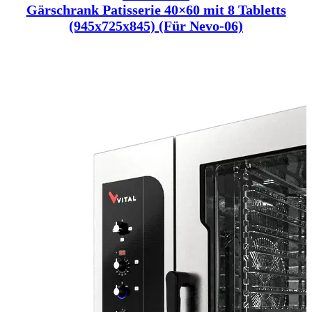
Gärschrank Patisserie 40×60 mit 8 Tabletts
(945x725x845) (Für Nevo-06)