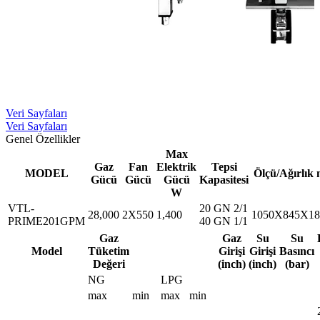
Veri Sayfaları
Veri Sayfaları
Genel Özellikler
Max
Gaz
Fan
Elektrik
Tepsi
MODEL
Ölçü/Ağırlık
Gücü
Gücü
Gücü
Kapasitesi
W
VTL-
20 GN 2/1
28,000
2X550
1,400
1050X845X18
PRIME201GPM
40 GN 1/1
Gaz
Gaz
Su
Su
Model
Tüketim
Girişi
Girişi
Basıncı
Değeri
(inch)
(inch)
(bar)
NG
LPG
max
min
max
min