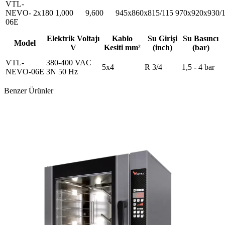
VTL-
NEVO-
2x180
1,000
9,600
945x860x815/115
970x920x930/
06E
Elektrik Voltajı
Kablo
Su Girişi
Su Basıncı
Model
V
Kesiti mm²
(inch)
(bar)
VTL-
380-400 VAC
5x4
R 3/4
1,5 - 4 bar
NEVO-06E
3N 50 Hz
Benzer Ürünler