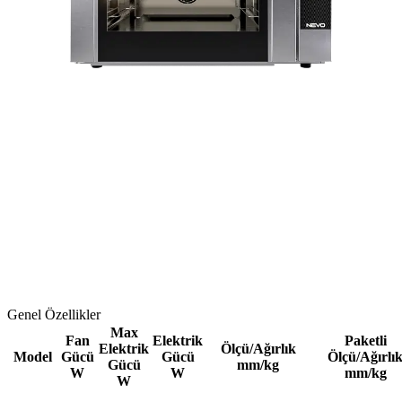
Genel Özellikler
Max
Fan
Elektrik
Paketli
Elektrik
Ölçü/Ağırlık
Model
Gücü
Gücü
Ölçü/Ağırlı
Gücü
mm/kg
W
W
mm/kg
W