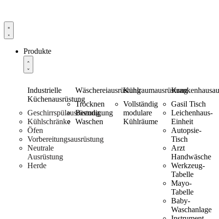
Produkte
Industrielle
Wäschereiausrüstung
Kühlraumausrüstung
Krankenhausaus
Küchenausrüstung
Trocknen
Vollständig
Gasil Tisch
Geschirrspülausrüstung
Beendigung
modulare
Leichenhaus-
Kühlschränke
Waschen
Kühlräume
Einheit
Öfen
Autopsie-
Vorbereitungsausrüstung
Tisch
Neutrale
Arzt
Ausrüstung
Handwäsche
Herde
Werkzeug-
Tabelle
Mayo-
Tabelle
Baby-
Waschanlage
Instrument -